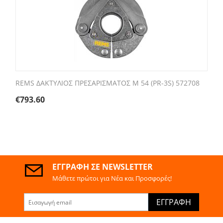
REMS ΔΑΚΤΥΛΙΟΣ ΠΡΕΣΑΡΙΣΜΑΤΟΣ M 54 (PR-3S) 572708
€
793.60
ΕΓΓΡΑΦΉ ΣΕ NEWSLETTER
Μάθετε πρώτοι για Νέα και Προσφορές!
ΕΓΓΡΑΦΉ