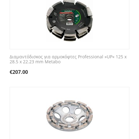
Διαμαντόδισκος για αρμοκόφτες Professional »UP« 125 x
28.5 x 22.23 mm Metabo
€
207.00