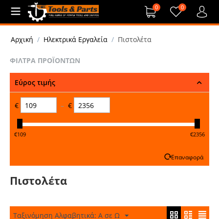
0
0
Αρχική
/
Ηλεκτρικά Εργαλεία
/
Πιστολέτα
ΦΊΛΤΡΑ ΠΡΟΪΌΝΤΩΝ
Εύρος τιμής
€
–
€
‎€
109
‎€
2356
Επαναφορά
Πιστολέτα
Ταξινόμηση Αλφαβητικά: A σε Ω