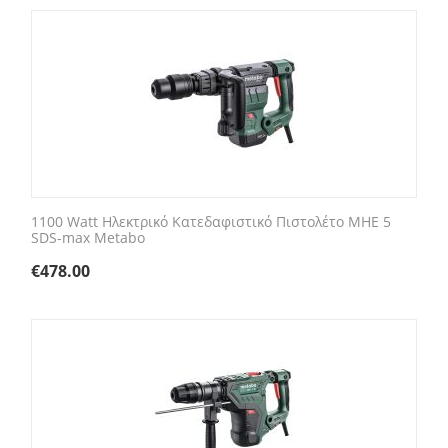
1100 Watt Ηλεκτρικό Κατεδαφιστικό Πιστολέτο MHE 5
SDS-max Metabo
€
478.00