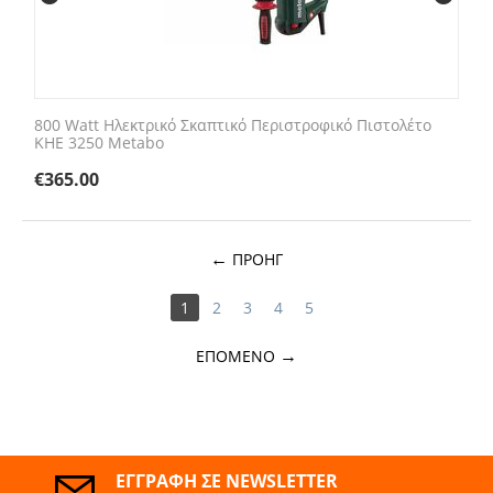
800 Watt Ηλεκτρικό Σκαπτικό Περιστροφικό Πιστολέτο
KHE 3250 Metabo
€
365.00
ΠΡΟΗΓ
1
2
3
4
5
ΕΠΌΜΕΝΟ
ΕΓΓΡΑΦΉ ΣΕ NEWSLETTER