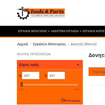
ΕΡΓΑΛΕΙΑ ΜΠΑΤΑΡΙΑΣ
ΗΛΕΚΤΡΙΚΑ ΕΡΓΑΛΕΙΑ
ΕΡΓΑΛΕΙΑ ΑΕΡΟΣ
Αρχική
/
Εργαλεία Μπαταρίας
/
Δονητές Μπετού
Δονητ
ΦΊΛΤΡΑ ΠΡΟΪΌΝΤΩΝ
Εύρος τιμής
Ταξινόμ
€
–
€
‎€
601
‎€
601
Επαναφορά