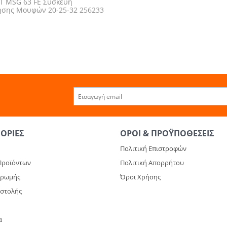
Τ MSG 63 FE Συσκευή
ησης Μουφών 20-25-32 256233
6
ΟΡΊΕΣ
ΌΡΟΙ & ΠΡΟΫΠΟΘΈΣΕΙΣ
Πολιτική Επιστροφών
Προϊόντων
Πολιτική Απορρήτου
ηρωμής
Όροι Χρήσης
οστολής
α