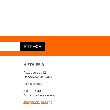
ΕΓΓΡΑΦΉ
Η ΕΤΑΙΡΕΊΑ​
Γλάδστωνος 12
Θεσσαλονίκη, 54630
2310531056
8 πμ — 5 μμ
Δευτέρα - Παρασκευή
info@tools-parts.gr