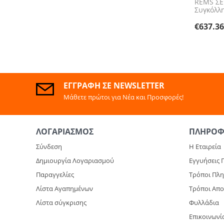
REMS ΣΕ
Συγκόλλ
€
637.3
ΕΓΓΡΑΦΉ ΣΕ NEWSLETTER
Μάθετε πρώτοι για Νέα και Προσφορές!
ΛΟΓΑΡΙΑΣΜΌΣ
ΠΛΗΡΟΦ
Σύνδεση
Η Εταιρεία
Δημιουργία Λογαριασμού
Εγγυήσεις 
Παραγγελίες
Τρόποι Πλ
Λίστα Αγαπημένων
Τρόποι Απ
Λίστα σύγκρισης
Φυλλάδια
Επικοινωνί