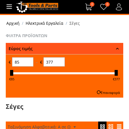
0
0
Αρχική
/
Ηλεκτρικά Εργαλεία
/
Σέγες
ΦΊΛΤΡΑ ΠΡΟΪΌΝΤΩΝ
Εύρος τιμής
€
–
€
‎€
85
‎€
377
Επαναφορά
Σέγες
Ταξινόμηση Αλφαβητικά: A σε Ω