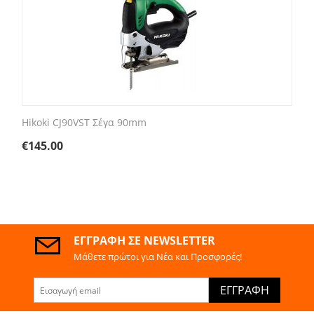
Hikoki CJ90VST Σέγα 90mm
€
145.00
ΕΓΓΡΑΦΉ ΣΕ NEWSLETTER
Μάθετε πρώτοι για Νέα και Προσφορές!
ΕΓΓΡΑΦΉ