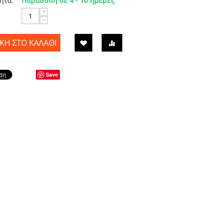
ητα:
Παράδοση σε 4 - 10 ημέρες
+
−
Η ΣΤΟ ΚΑΛΆΘΙ
Save