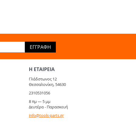
ΕΓΓΡΑΦΉ
Η ΕΤΑΙΡΕΊΑ​
Γλάδστωνος 12
Θεσσαλονίκη, 54630
2310531056
8 πμ — 5 μμ
Δευτέρα - Παρασκευή
info@tools-parts.gr