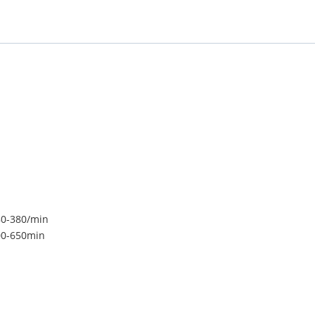
80-380/min
00-650min